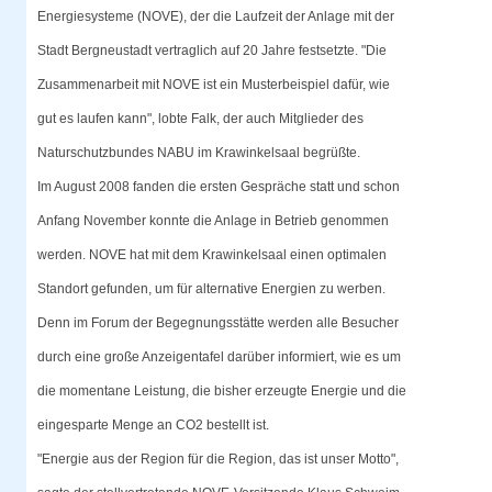
Energiesysteme (NOVE), der die Laufzeit der Anlage mit der
Stadt Bergneustadt vertraglich auf 20 Jahre festsetzte. "Die
Zusammenarbeit mit NOVE ist ein Musterbeispiel dafür, wie
gut es laufen kann", lobte Falk, der auch Mitglieder des
Naturschutzbundes NABU im Krawinkelsaal begrüßte.
Im August 2008 fanden die ersten Gespräche statt und schon
Anfang November konnte die Anlage in Betrieb genommen
werden. NOVE hat mit dem Krawinkelsaal einen optimalen
Standort gefunden, um für alternative Energien zu werben.
Denn im Forum der Begegnungsstätte werden alle Besucher
durch eine große Anzeigentafel darüber informiert, wie es um
die momentane Leistung, die bisher erzeugte Energie und die
eingesparte Menge an CO2 bestellt ist.
"Energie aus der Region für die Region, das ist unser Motto",