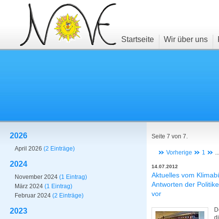
Startseite
Wir über uns
2026
Seite 7 von 7.
April 2026
(2 Einträge)
Vorherige
1
..
2024
14.07.2012
Aktuelles vom Klimab
November 2024
(1 Eintrag)
Antworten der Politik
März 2024
(1 Eintrag)
vor
Februar 2024
(2 Einträge)
D
2023
d