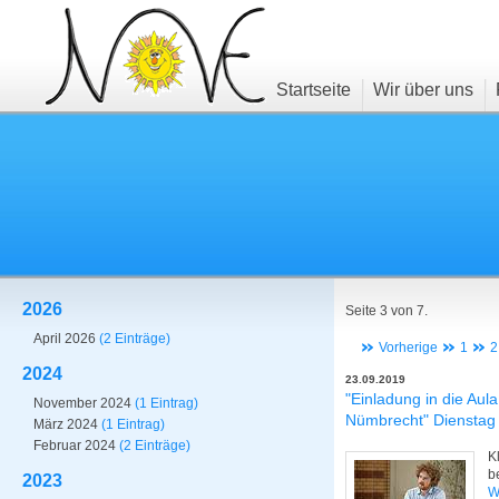
Startseite
Wir über uns
2026
Seite 3 von 7.
April 2026
(2 Einträge)
Vorherige
1
2
2024
23.09.2019
"Einladung in die Aul
November 2024
(1 Eintrag)
Nümbrecht" Dienstag 
März 2024
(1 Eintrag)
Februar 2024
(2 Einträge)
K
b
2023
W