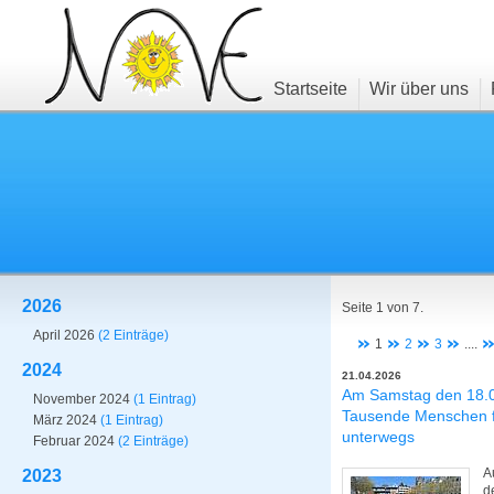
Startseite
Wir über uns
2026
Seite 1 von 7.
April 2026
(2 Einträge)
1
2
3
....
2024
21.04.2026
Am Samstag den 18.0
November 2024
(1 Eintrag)
Tausende Menschen f
März 2024
(1 Eintrag)
unterwegs
Februar 2024
(2 Einträge)
A
2023
d