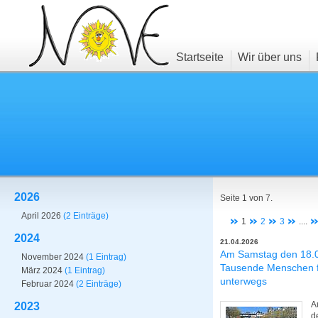
Startseite
Wir über uns
2026
Seite 1 von 7.
April 2026
(2 Einträge)
1
2
3
....
2024
21.04.2026
Am Samstag den 18.0
November 2024
(1 Eintrag)
Tausende Menschen f
März 2024
(1 Eintrag)
unterwegs
Februar 2024
(2 Einträge)
A
2023
d