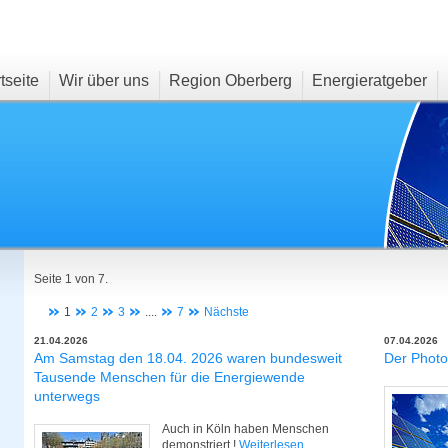
tseite
Wir über uns
Region Oberberg
Energieratgeber
Seite 1 von 7.
1
2
3
....
7
Nächste
21.04.2026
07.04.2026
Am Samstag den 18.04. 2026 waren bundesweit
Der Photo
Tausende Menschen für die Energiewende
unterwegs
Auch in Köln haben Menschen
demonstriert !
Weiterlesen