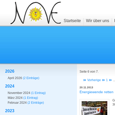
Startseite
Wir über uns
2026
Seite 6 von 7.
April 2026
(2 Einträge)
Vorherige
1
..
2024
20.11.2013
Energiewende retten
November 2024
(1 Eintrag)
März 2024
(1 Eintrag)
G
Februar 2024
(2 Einträge)
3
2023