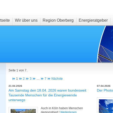
tseite
Wir über uns
Region Oberberg
Energieratgeber
Seite 1 von 7.
1
2
3
....
7
Nächste
21.04.2026
07.04.2026
Am Samstag den 18.04. 2026 waren bundesweit
Der Photo
Tausende Menschen für die Energiewende
unterwegs
Auch in Köln haben Menschen
demonstriert !
Weiterlesen