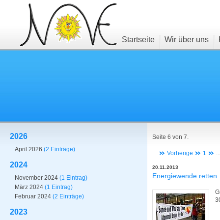
Startseite
Wir über uns
2026
Seite 6 von 7.
April 2026
(2 Einträge)
Vorherige
1
..
2024
20.11.2013
Energiewende retten
November 2024
(1 Eintrag)
März 2024
(1 Eintrag)
G
Februar 2024
(2 Einträge)
3
2023