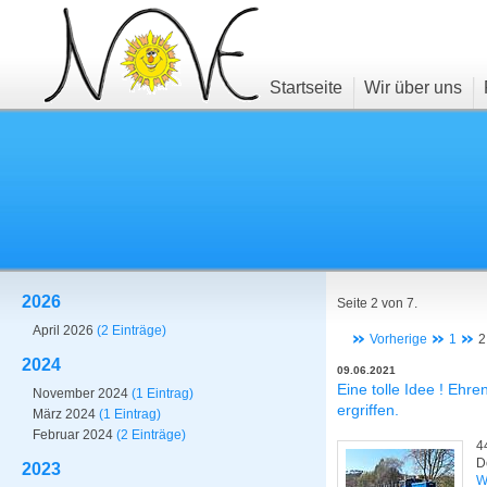
Startseite
Wir über uns
2026
Seite 2 von 7.
April 2026
(2 Einträge)
Vorherige
1
2
2024
09.06.2021
Eine tolle Idee ! Ehre
November 2024
(1 Eintrag)
ergriffen.
März 2024
(1 Eintrag)
Februar 2024
(2 Einträge)
4
D
2023
W