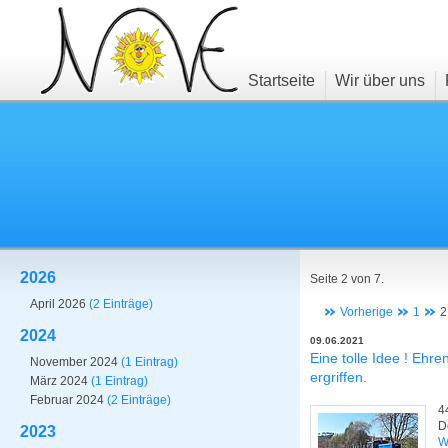
Startseite
Wir über uns
2026
Seite 2 von 7.
April 2026
(2 Einträge)
Vorherige
1
2
2024
09.06.2021
Eine tolle Idee ! Ehre
November 2024
(1 Eintrag)
ergriffen.
März 2024
(1 Eintrag)
Februar 2024
(2 Einträge)
4
D
2023
W